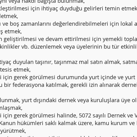
 ayni veya nakdi bağışta bulunmak,
ştirilmesi için ihtiyaç duyduğu gelirleri temin etmek a
letmek,
ve boş zamanlarını değerlendirebilmeleri için lokal a
iş etmek,
n geliştirilmesi ve devam ettirilmesi için yemekli toplan
etkinlikler vb. düzenlemek veya üyelerinin bu tür etkin
ihtiyaç duyulan taşınır, taşınmaz mal satın almak, satm
tesis etmek,
i için gerek görülmesi durumunda yurt içinde ve yurt 
bir federasyona katılmak, gerekli izin alınarak dernekl
ulunmak, yurt dışındaki dernek veya kuruluşlara üye o
mlaşmak,
i için gerek görülmesi halinde, 5072 sayılı Dernek ve
air Kanun hükümleri saklı kalmak üzere, kamu kurum ve k
 yürütmek,