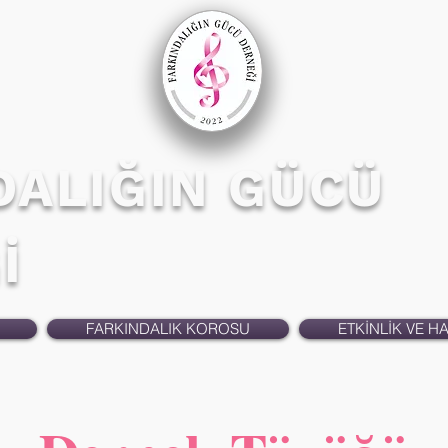
DALIĞIN GÜCÜ
İ
FARKINDALIK KOROSU
ETKİNLİK VE H