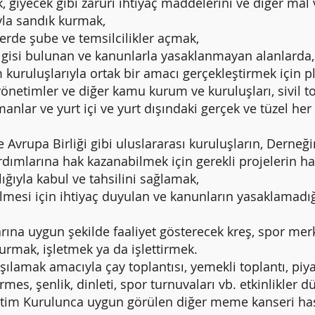
 giyecek gibi zaruri ihtiyaç maddelerini ve diğer mal 
yla sandık kurmak,
e şube ve temsilcilikler açmak,
i bulunan ve kanunlarla yasaklanmayan alanlarda, d
m kuruluşlarıyla ortak bir amacı gerçekleştirmek için p
 yönetimler ve diğer kamu kurum ve kuruluşları, sivil t
manlar ve yurt içi ve yurt dışındaki gerçek ve tüzel her
vrupa Birliği gibi uluslararası kuruluşların, Derneğ
dımlarına hak kazanabilmek için gerekli projelerin ha
lığıyla kabul ve tahsilini sağlamak,
i için ihtiyaç duyulan ve kanunların yasaklamadığı 
ına uygun şekilde faaliyet gösterecek kreş, spor merk
durmak, işletmek ya da işlettirmek.
şılamak amacıyla çay toplantısı, yemekli toplantı, piya
kermes, şenlik, dinleti, spor turnuvaları vb. etkinlikle
önetim Kurulunca uygun görülen diğer meme kanseri hast