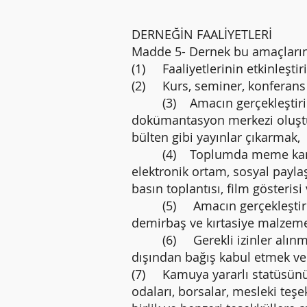
DERNEĞİN FAALİYETLERİ
Madde 5- Dernek bu amaçlarını
(1) Faaliyetlerinin etkinleştir
(2) Kurs, seminer, konferans v
(3) Amacın gerçekleştirilmesi
dokümantasyon merkezi oluştur
bülten gibi yayınlar çıkarmak,
(4) Toplumda meme kanserinde
elektronik ortam, sosyal paylaş
basın toplantısı, film gösteris
(5) Amacın gerçekleştirilmesi
demirbaş ve kırtasiye malzeme
(6) Gerekli izinler alınmak 
dışından bağış kabul etmek ve b
(7) Kamuya yararlı statüsünü h
odaları, borsalar, mesleki teşe