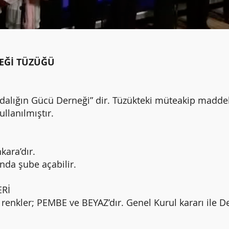
EĞİ TÜZÜĞÜ
dalığın Gücü Derneği” dir. Tüzükteki müteakip madde
llanılmıştır.
nkara’dır.
ında şube açabilir.
ERİ
renkler; PEMBE ve BEYAZ’dır. Genel Kurul kararı ile D