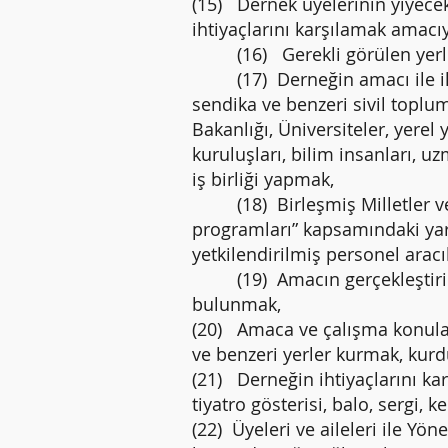
(15) Dernek üyelerinin yiyecek,
ihtiyaçlarını karşılamak amacı
(16) Gerekli görülen yerlerd
(17) Derneğin amacı ile ilgis
sendika ve benzeri sivil toplu
Bakanlığı, Üniversiteler, yerel
kuruluşları, bilim insanları, uz
iş birliği yapmak,
(18) Birleşmiş Milletler ve A
programları” kapsamındaki yar
yetkilendirilmiş personel aracı
(19) Amacın gerçekleştirilmes
bulunmak,
(20) Amaca ve çalışma konular
ve benzeri yerler kurmak, kur
(21) Derneğin ihtiyaçlarını kar
tiyatro gösterisi, balo, sergi, 
(22) Üyeleri ve aileleri ile Y