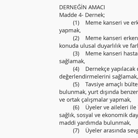
DERNEĞİN AMACI
Madde 4- Dernek;
(1) Meme kanseri ve erken teş
yapmak,
(2) Meme kanseri erken tanısı
konuda ulusal duyarlılık ve fa
(3) Meme kanseri hastalarına
sağlamak,
(4) Dernekçe yapılacak düzen
değerlendirmelerini sağlamak,
(5) Tavsiye amaçlı bültenler 
bulunmak, yurt dışında benzer
ve ortak çalışmalar yapmak,
(6) Üyeler ve aileleri ile Y
sağlık, sosyal ve ekonomik da
maddi yardımda bulunmak,
(7) Üyeler arasında sevgi, sa